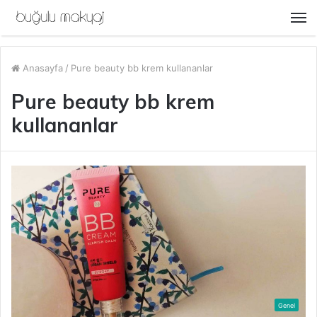
M
Anasayfa
/
Pure beauty bb krem kullananlar
Pure beauty bb krem
kullananlar
Genel